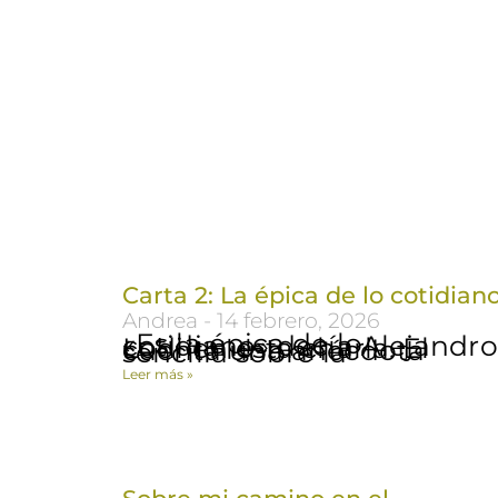
Carta 2: La épica de lo cotidian
Andrea
14 febrero, 2026
«Es la épica de lo cotidiano» decía Alejandro Lodi en esta charla. El cuenta una anécdota sencilla sobre la
Leer más »