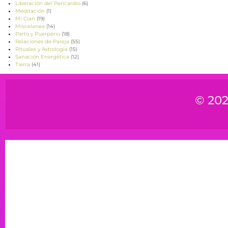
Liberación del Pericardio
(6)
Meditación
(1)
Mi Clan
(19)
Miscelanea
(14)
Parto y Puerperio
(18)
Relaciones de Pareja
(55)
Rituales y Astrología
(15)
Sanación Energética
(12)
Tierra
(41)
© 202