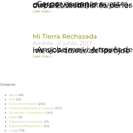
Cargar es poner nuestro cuerpo y energía a disposición del otro, de los otros. El sostener es poner
Leer más »
Mi Tierra Rechazada
Andrea
2 junio, 2017
Anoche me vi A través de los ojos de mi compañero me vi. A través de los ojos
Leer más »
Categorías
Agua
(48)
Aire
(25)
Autoconocimiento
(245)
Crianza Conectada al Corazón
(107)
De Mente a Consciencia
(40)
Duelo
(5)
Educación Consciente
(12)
Expulsión/Pertenencia
(20)
Fuego
(79)