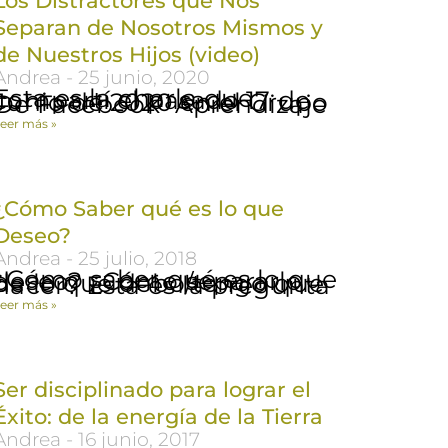
Los Distractores que Nos
Separan de Nosotros Mismos y
de Nuestros Hijos (video)
Andrea
25 junio, 2020
sta es la charla que compartí el pasado 17 de Junio de 2020 en el Grupo De Facebook Aprendizaje
eer más »
¿Cómo Saber qué es lo que
Deseo?
Andrea
25 julio, 2018
Cómo saber qué es lo que deseo? ¿Cómo separarlo de lo que debo/tengo que hacer? Esta es la pregunta
eer más »
Ser disciplinado para lograr el
Éxito: de la energía de la Tierra
Andrea
16 junio, 2017