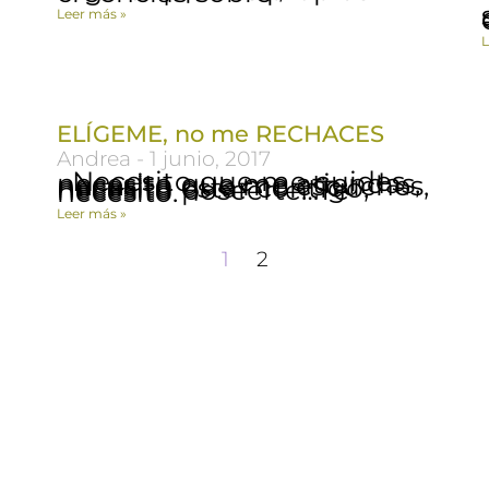
La
Leer más »
L
ELÍGEME, no me RECHACES
Andrea
1 junio, 2017
Necesito que me cuides, necesito que me atiendas, necesito que me escuches, necesito estar contigo, necesito poseerte…Te necesito.
Leer más »
1
2