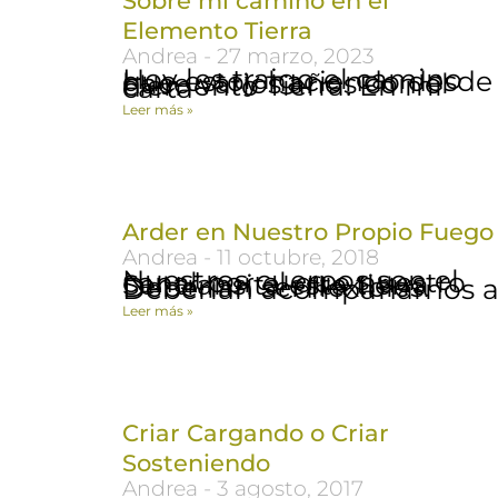
Sobre mi camino en el
Elemento Tierra
Andrea
27 marzo, 2023
Hoy les traigo el camino que estoy haciendo desde hace varios años con el elemento Tierra. En mi carta
Leer más »
Arder en Nuestro Propio Fuego
Andrea
11 octubre, 2018
Nuestros cuerpos son el canal por el que nuestro Ser transita esta tierra Deberían ser flexibles. Deberían acompañarnos 
Leer más »
Criar Cargando o Criar
Sosteniendo
Andrea
3 agosto, 2017