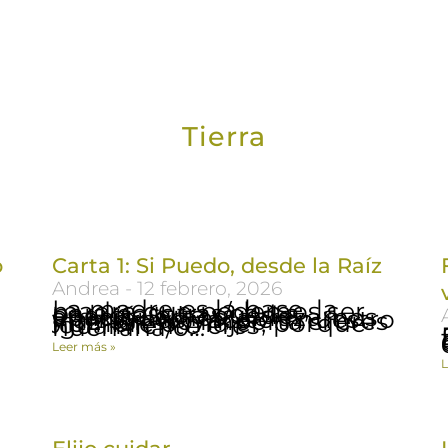
Tierra
o
Carta 1: Si Puedo, desde la Raíz
Andrea
12 febrero, 2026
La madre es la base, la madre que podemos ser para nosotras/os. La energía que puede apaciguarnos, abrazarnos y amarnos yace en nuestro interior. No importa si eres hombre o mujer, porque igualmente eres huérfana/o…
Es
Leer más »
L