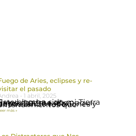
Fuego de Aries, eclipses y re-
visitar el pasado
Andrea
1 abril, 2025
te blog ha sido mi Tierra firme durante años; aquí desde 2015 he ido depositando reflexiones y entendimientos que
eer más »