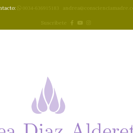
ntacto:
andrea@conscienciamadre.
0034-636915183
Suscríbete