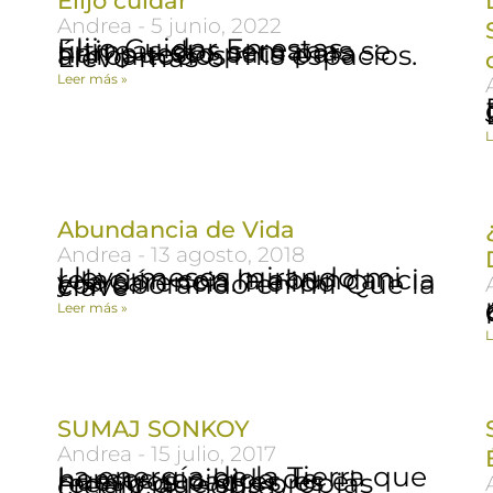
Elijo cuidar
Andrea
5 junio, 2022
Elijo Cuidar En estas últimas dos semanas se han puesto pata para arriba todos mis espacios. Llevo más o
Leer más »
E
L
Abundancia de Vida
Andrea
13 agosto, 2018
a
Llevo meses mirando mi relación con la abundancia y la carencia. He ido corroborando en mi Que la clave
¿
Leer más »
L
SUMAJ SONKOY
Andrea
15 julio, 2017
La energía de la Tierra que hemos recibido de nuestros padres, es el regalo que sus propias creencias sobre