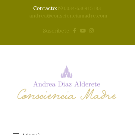
Contacto:
0034-636915183
andrea@conscienciamadre.com
Suscríbete