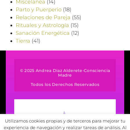
Miscelanea
(14)
Parto y Puerperio
(18)
Relaciones de Pareja
(55)
Rituales y Astrología
(15)
Sanación Energética
(12)
Tierra
(41)
© 2025 Andrea Diaz Alderete-Consciencia
Madre
Todos los Derechos Reservados
Utilizamos cookies propias y de terceros para mejorar tu
experiencia de navegación y realizar tareas de análisis. Al