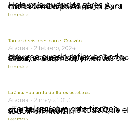
Hola mis queridos seres y compañeras/os de viaje: Ayer me asomé al Instagram para contarles un poco de lo
Leer más »
Tomar decisiones con el Corazón
Andrea
2 febrero, 2024
Hoy me quedo reflexionando sobre estas palabras de James Clear, el autor superventas de Hábitos atómicos (si no lo
Leer más »
La Jara: Hablando de flores estelares
Andrea
2 mayo, 2023
«Fortaleza para este tiempo que se anticipa intenso.Deja que el cielo limpie todo.Que el Aire se lo lleve todo.Permite.Sin
Leer más »