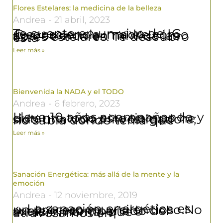
Flores Estelares: la medicina de la belleza
Andrea
21 abril, 2023
Te cuento en un vivo de IG @consciencia_madre cómo aparecieron en mi vida las flores estelares. Te descubro esta
Leer más »
Bienvenida la NADA y el TODO
Andrea
6 febrero, 2023
Llevo 10 años acompañando y durante todo este tiempo he sido una voraz investigadora; no sabía dónde tenía que
Leer más »
Sanación Energética: más allá de la mente y la
emoción
Andrea
12 noviembre, 2019
La sanación energética es un proceso muy silencioso.No suele ir acompañado del éxtasis mental que atravesamos en