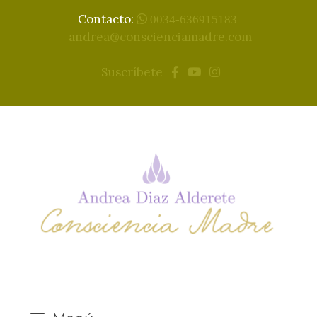
Contacto:
0034-636915183
andrea@conscienciamadre.com
Suscríbete