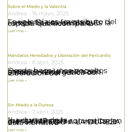
Sobre el Miedo y la Valentía
Andrea
16 mayo, 2025
La valentía es un atributo del Fuego. Es esa fuerza que rompe hacia adelante. Es la espada que acompaña
Leer más »
Mandatos Heredados y Liberación del Pericardio
Andrea
8 abril, 2025
Desde hace unos poquitos meses y casi sin pensarlo, antes de cada sesión de Sanación Energética con Liberación del
Leer más »
Sin Miedo a la Dureza
Andrea
2 abril, 2025
“La dureza de la montañaPuede convertirse en arenaY abrazarse al marCada día” SIN MIEDO A LA DUREZA Esta narrativa
Leer más »