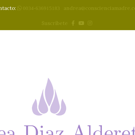
ntacto:
andrea@conscienciamadre.
0034-636915183
Suscríbete