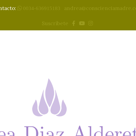
ntacto:
andrea@conscienciamadre.
0034-636915183
Suscríbete