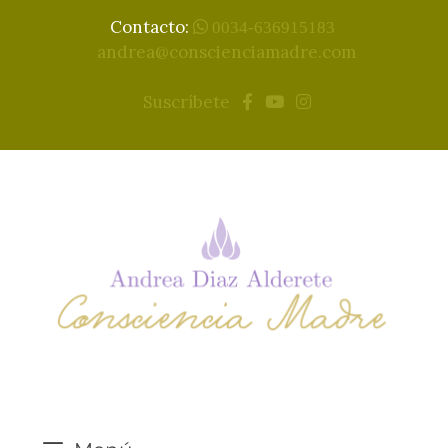
Contacto:
0034-636915183
andrea@conscienciamadre.com
Suscríbete