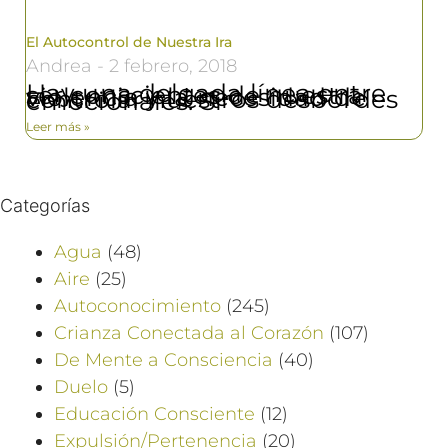
El Autocontrol de Nuestra Ira
Andrea
2 febrero, 2018
Hay una delgada línea entre ser conscientes de nuestra violencia y la necesidad de controlar nuestros desbordes emocionales. Si
Leer más »
Categorías
Agua
(48)
Aire
(25)
Autoconocimiento
(245)
Crianza Conectada al Corazón
(107)
De Mente a Consciencia
(40)
Duelo
(5)
Educación Consciente
(12)
Expulsión/Pertenencia
(20)