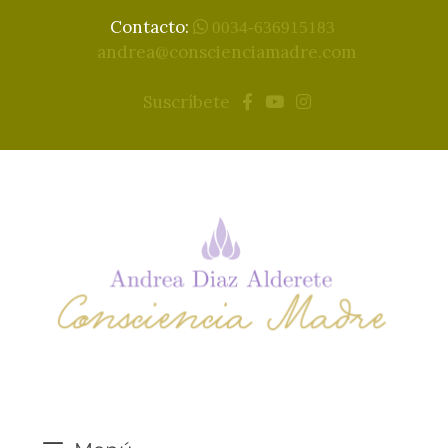
Contacto:
0034-636915183
andrea@conscienciamadre.com
Suscríbete