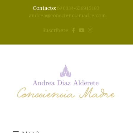
Contacto:
0034-636915183
andrea@conscienciamadre.com
Suscríbete