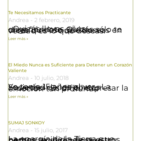
Te Necesitamos Practicante
Andrea
2 febrero, 2019
Quizás llevas años engañándote. Quizás sólo te dices que eso que deseas en verdad es lo que deseas.
Leer más »
El Miedo Nunca es Suficiente para Detener un Corazón
Valiente
Andrea
10 julio, 2018
Yo tenía 15 años al ver «La Sociedad de los poetas muertos» Es difícil expresar la emoción tan profunda
Leer más »
SUMAJ SONKOY
Andrea
15 julio, 2017
La energía de la Tierra que hemos recibido de nuestros padres, es el regalo que sus propias creencias sobre