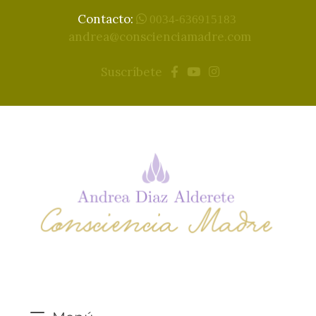
Contacto:
0034-636915183
andrea@conscienciamadre.com
Suscríbete