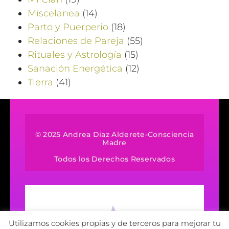
Miscelanea
(14)
Parto y Puerperio
(18)
Relaciones de Pareja
(55)
Rituales y Astrología
(15)
Sanación Energética
(12)
Tierra
(41)
© 2025 Andrea Diaz Alderete-Consciencia
Madre
Todos los Derechos Reservados
Utilizamos cookies propias y de terceros para mejorar tu