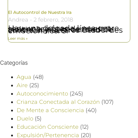
El Autocontrol de Nuestra Ira
Andrea
2 febrero, 2018
Hay una delgada línea entre ser conscientes de nuestra violencia y la necesidad de controlar nuestros desbordes emocionales. Si
Leer más »
Categorías
Agua
(48)
Aire
(25)
Autoconocimiento
(245)
Crianza Conectada al Corazón
(107)
De Mente a Consciencia
(40)
Duelo
(5)
Educación Consciente
(12)
Expulsión/Pertenencia
(20)