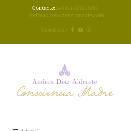
Contacto:
0034-636915183
andrea@conscienciamadre.com
Suscríbete