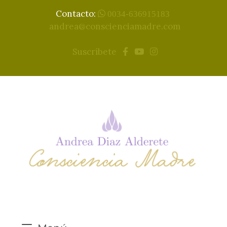
Contacto:
0034-636915183
andrea@conscienciamadre.com
Suscríbete