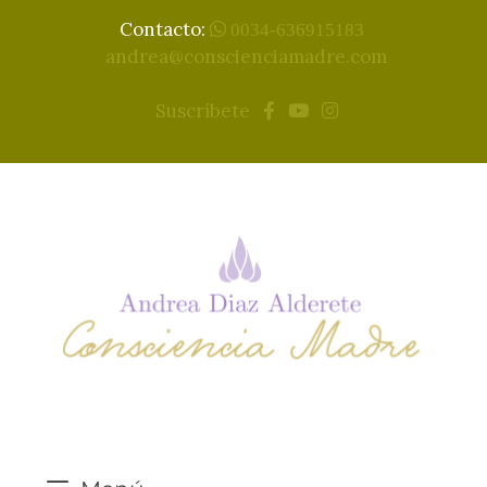
Contacto:
0034-636915183
andrea@conscienciamadre.com
Suscríbete