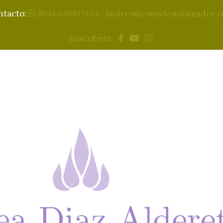
ntacto:
andrea@conscienciamadre.
0034-636915183
Suscríbete