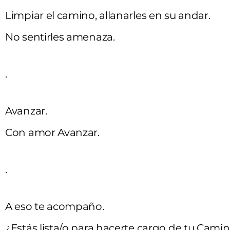
Limpiar el camino, allanarles en su andar.
No sentirles amenaza.
.
Avanzar.
Con amor Avanzar.
.
A eso te acompaño.
¿Estás lista/o para hacerte cargo de tu Cami