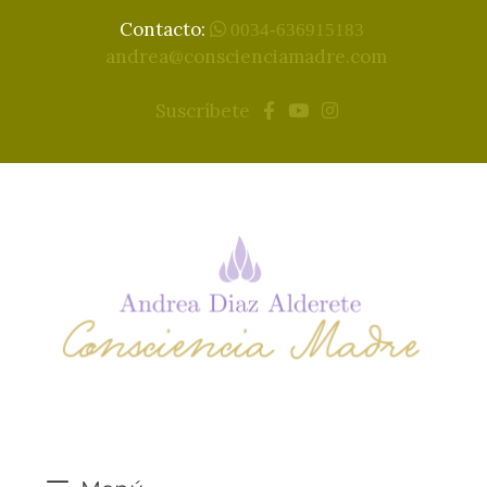
Contacto:
0034-636915183
andrea@conscienciamadre.com
Suscríbete