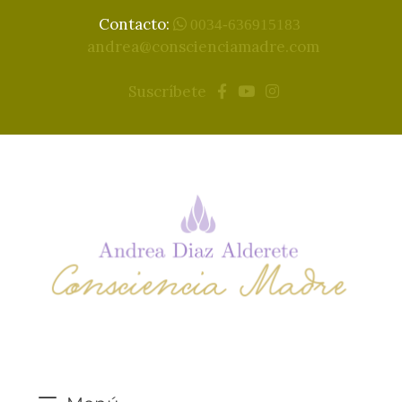
Contacto:
0034-636915183
andrea@conscienciamadre.com
Suscríbete