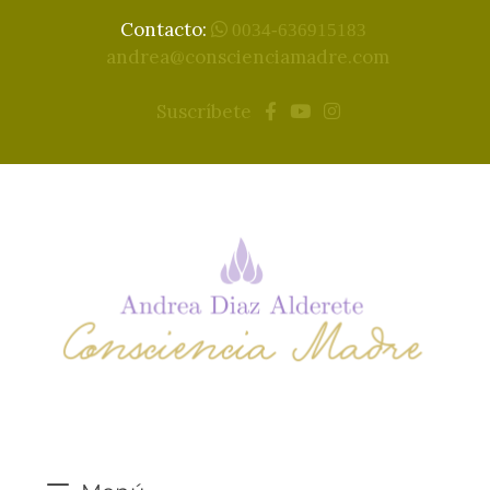
Contacto:
0034-636915183
andrea@conscienciamadre.com
Suscríbete