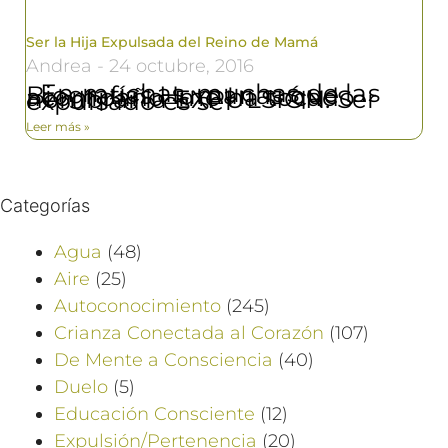
Ser la Hija Expulsada del Reino de Mamá
Andrea
24 octubre, 2016
En muchas, muchas de las Biografías Humanas que acompaño me ha tocado nombrar la EXPULSIÓN. Ser expulsado es ser
Leer más »
Categorías
Agua
(48)
Aire
(25)
Autoconocimiento
(245)
Crianza Conectada al Corazón
(107)
De Mente a Consciencia
(40)
Duelo
(5)
Educación Consciente
(12)
Expulsión/Pertenencia
(20)