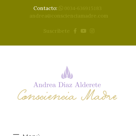
Contacto:
0034-636915183
andrea@conscienciamadre.com
Suscríbete