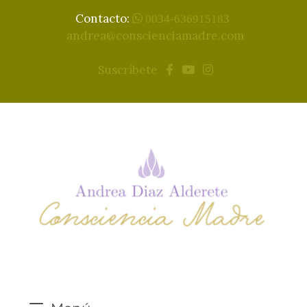
Contacto:
0034-636915183
andrea@conscienciamadre.com
Suscríbete