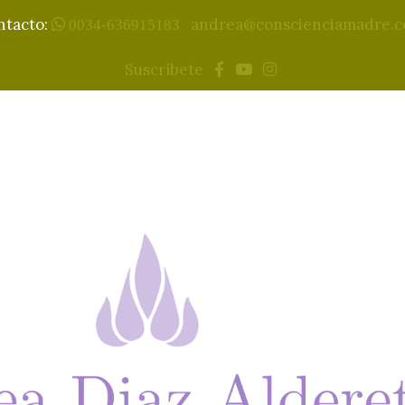
ntacto:
andrea@conscienciamadre.
0034-636915183
Suscríbete