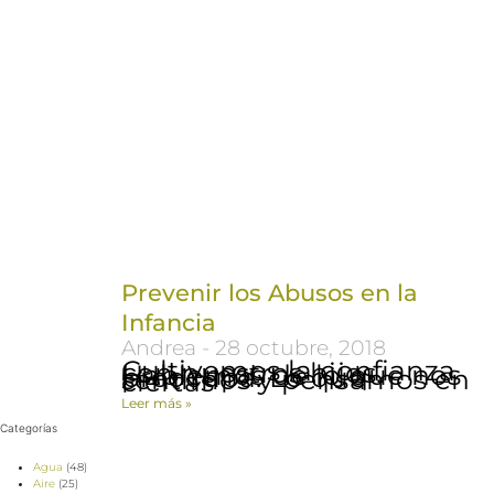
Prevenir los Abusos en la
Infancia
Andrea
28 octubre, 2018
Cultivemos la confianza con nuestros hijos. Hablemos de lo que nos preocupa. Lo que sentimos y pensamos en ciertas
Leer más »
Categorías
Agua
(48)
Aire
(25)