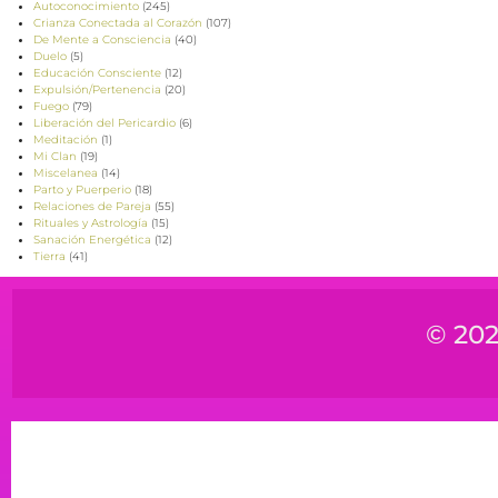
Autoconocimiento
(245)
Crianza Conectada al Corazón
(107)
De Mente a Consciencia
(40)
Duelo
(5)
Educación Consciente
(12)
Expulsión/Pertenencia
(20)
Fuego
(79)
Liberación del Pericardio
(6)
Meditación
(1)
Mi Clan
(19)
Miscelanea
(14)
Parto y Puerperio
(18)
Relaciones de Pareja
(55)
Rituales y Astrología
(15)
Sanación Energética
(12)
Tierra
(41)
© 202