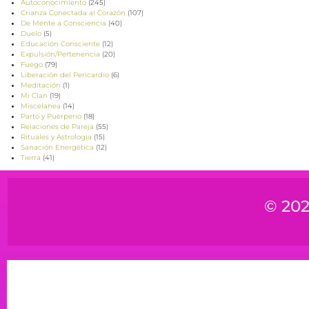
Autoconocimiento
(245)
Crianza Conectada al Corazón
(107)
De Mente a Consciencia
(40)
Duelo
(5)
Educación Consciente
(12)
Expulsión/Pertenencia
(20)
Fuego
(79)
Liberación del Pericardio
(6)
Meditación
(1)
Mi Clan
(19)
Miscelanea
(14)
Parto y Puerperio
(18)
Relaciones de Pareja
(55)
Rituales y Astrología
(15)
Sanación Energética
(12)
Tierra
(41)
© 202