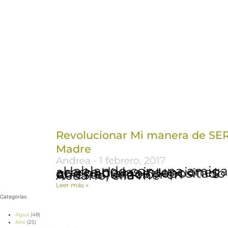
Revolucionar Mi manera de SE
Madre
Andrea
1 febrero, 2017
Hablando con una amiga acerca de las intenciones que habíamos depositado en esta lunación en Acuario, ella me
Leer más »
Categorías
Agua
(48)
Aire
(25)