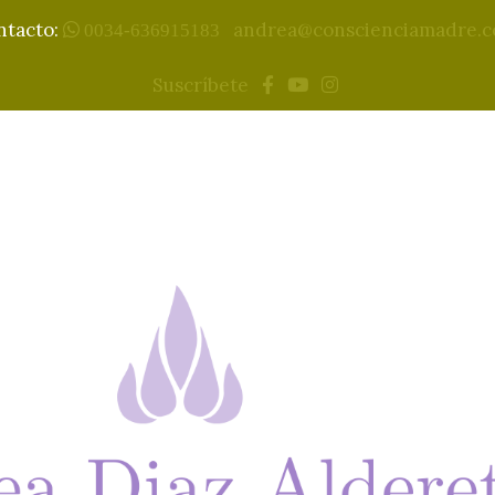
ntacto:
andrea@conscienciamadre.
0034-636915183
Suscríbete