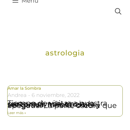
Menú
astrologia
Amar la Sombra
Andrea
6 noviembre, 2022
Tiempo de visitar a nuestra parte malvada, enojada, rencorosa, mentirosa, vengativa, furiosa, cruel y apegada. La parte oscura que
Leer más »