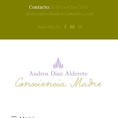
Contacto:
0034-636915183
andrea@conscienciamadre.com
Suscríbete