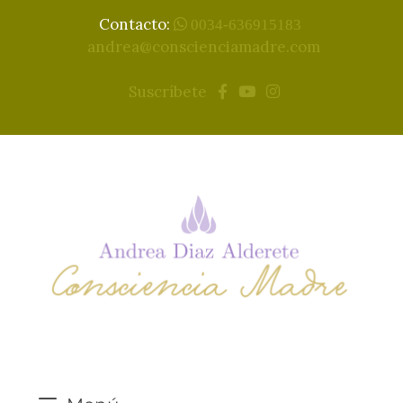
Contacto:
0034-636915183
andrea@conscienciamadre.com
Suscríbete