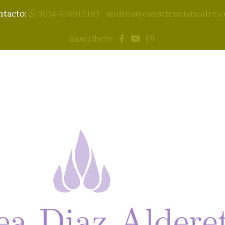
ntacto:
andrea@conscienciamadre.
0034-636915183
Suscríbete