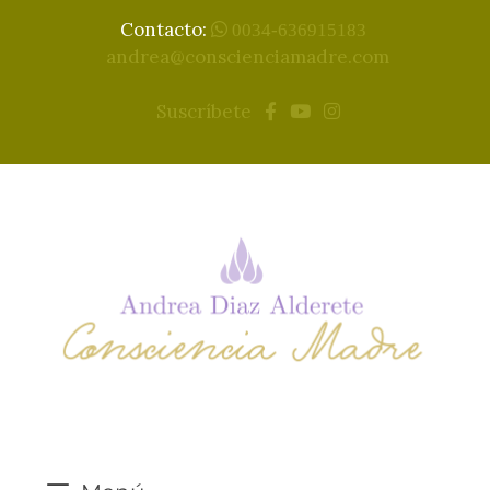
Contacto:
0034-636915183
andrea@conscienciamadre.com
Suscríbete