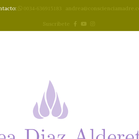
ntacto:
andrea@conscienciamadre.
0034-636915183
Suscríbete