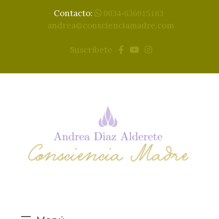
Contacto:
0034-636915183
andrea@conscienciamadre.com
Suscríbete