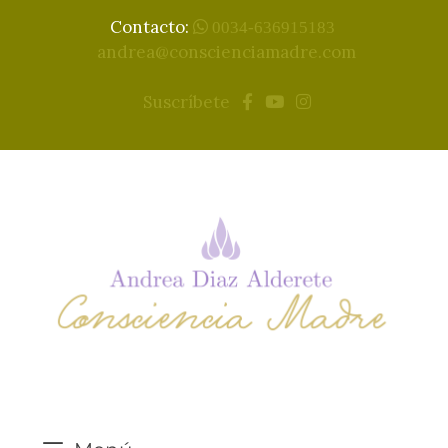
Contacto:
0034-636915183
andrea@conscienciamadre.com
Suscríbete