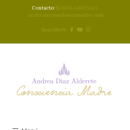
Contacto:
0034-636915183
andrea@conscienciamadre.com
Suscríbete