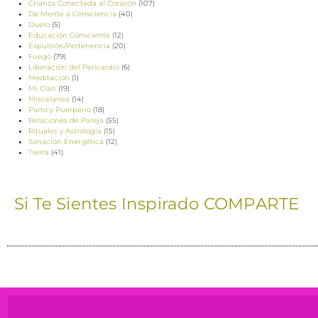
Crianza Conectada al Corazón
(107)
De Mente a Consciencia
(40)
Duelo
(5)
Educación Consciente
(12)
Expulsión/Pertenencia
(20)
Fuego
(79)
Liberación del Pericardio
(6)
Meditación
(1)
Mi Clan
(19)
Miscelanea
(14)
Parto y Puerperio
(18)
Relaciones de Pareja
(55)
Rituales y Astrología
(15)
Sanación Energética
(12)
Tierra
(41)
Si Te Sientes Inspirado COMPARTE