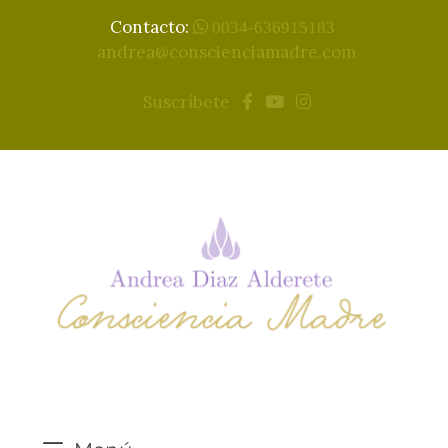
Contacto:
0034-636915183
andrea@conscienciamadre.com
Suscríbete