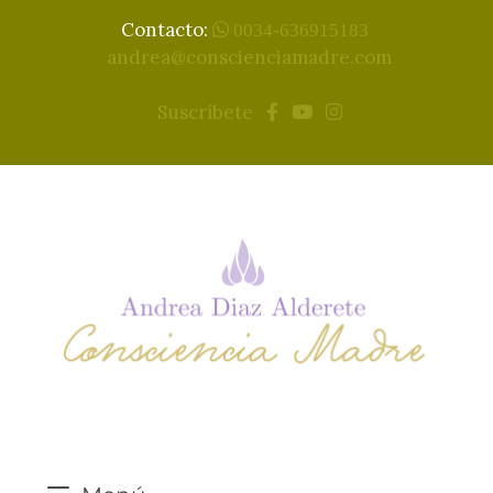
Contacto:
0034-636915183
andrea@conscienciamadre.com
Suscríbete